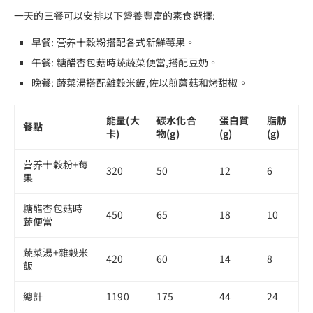
一天的三餐可以安排以下營養豐富的素食選擇:
早餐: 营养十穀粉搭配各式新鮮莓果。
午餐: 糖醋杏包菇時蔬蔬菜便當,搭配豆奶。
晚餐: 蔬菜湯搭配雜穀米飯,佐以煎蘑菇和烤甜椒。
能量(大
碳水化合
蛋白質
脂肪
餐點
卡)
物(g)
(g)
(g)
营养十穀粉+莓
320
50
12
6
果
糖醋杏包菇時
450
65
18
10
蔬便當
蔬菜湯+雜穀米
420
60
14
8
飯
總計
1190
175
44
24