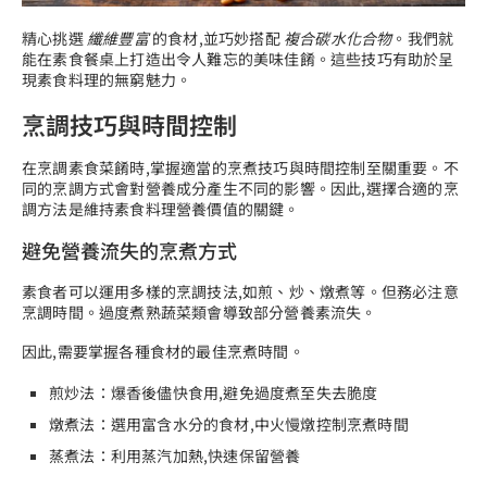
精心挑選
纖維豐富
的食材,並巧妙搭配
複合碳水化合物
。我們就
能在素食餐桌上打造出令人難忘的美味佳餚。這些技巧有助於呈
現素食料理的無窮魅力。
烹調技巧與時間控制
在烹調素食菜餚時,掌握適當的烹煮技巧與時間控制至關重要。不
同的烹調方式會對營養成分產生不同的影響。因此,選擇合適的烹
調方法是維持素食料理營養價值的關鍵。
避免營養流失的烹煮方式
素食者可以運用多樣的烹調技法,如煎、炒、燉煮等。但務必注意
烹調時間。過度煮熟蔬菜類會導致部分營養素流失。
因此,需要掌握各種食材的最佳烹煮時間。
煎炒法：爆香後儘快食用,避免過度煮至失去脆度
燉煮法：選用富含水分的食材,中火慢燉控制烹煮時間
蒸煮法：利用蒸汽加熱,快速保留營養