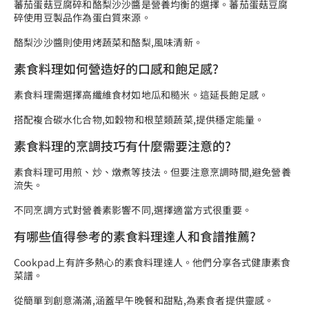
蕃茄蛋菇豆腐碎和酪梨沙沙醬是營養均衡的選擇。蕃茄蛋菇豆腐
碎使用豆製品作為蛋白質來源。
酪梨沙沙醬則使用烤蔬菜和酪梨,風味清新。
素食料理如何營造好的口感和飽足感?
素食料理需選擇高纖維食材如地瓜和糙米。這延長飽足感。
搭配複合碳水化合物,如穀物和根莖類蔬菜,提供穩定能量。
素食料理的烹調技巧有什麼需要注意的?
素食料理可用煎、炒、燉煮等技法。但要注意烹調時間,避免營養
流失。
不同烹調方式對營養素影響不同,選擇適當方式很重要。
有哪些值得參考的素食料理達人和食譜推薦?
Cookpad上有許多熱心的素食料理達人。他們分享各式健康素食
菜譜。
從簡單到創意滿滿,涵蓋早午晚餐和甜點,為素食者提供靈感。