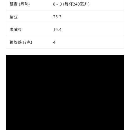
藜麥 (煮熟)
8 – 9 (每杯240毫升)
扁豆
25.3
鷹嘴豆
19.4
螺旋藻 (7克)
4