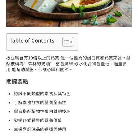
Table of Contents
板豆腐含有10倍以上的鈣質,是一個優秀的蛋白質和鈣質來源。酪
梨被稱為”森林的奶油”,富含纖維,碳水化合物含量低。適量食
用,能幫助減肥、保護心臟和關節。
關鍵要點
認識不同類型的
素食
及其特色
了解
素食飲食
的營養全面性
學習搭配
植物性蛋白質
的技巧
發掘各式蔬果的營養價值
掌握烹飪油品的選擇與使用