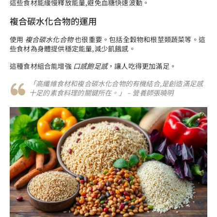
這些食材能緩慢釋放能量,避免血糖快速波動。
複合碳水化合物的運用
使用
複合碳水化合物
也很重要。包括全穀物和根莖類蔬菜等。這
些食材為身體提供穩定能量,減少飢餓感。
這種食材組合能增強
口感飽足感
，讓人吃得更加滿足。
「高纖維食材和複合碳水化合物的有機結合,是創造滿足感
十足的素食料理的關鍵所在。」 – 營養師張曉明