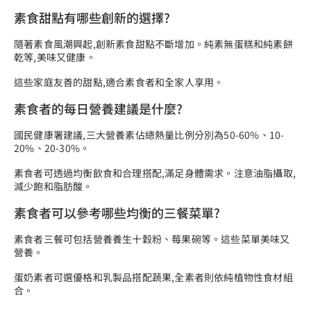
素食甜點有哪些創新的選擇?
隨著素食風潮興起,創新素食甜點不斷增加。純素無蛋糕和純素餅
乾等,美味又健康。
這些家庭友善的甜點,適合素食者和全家人享用。
素食者的每日營養建議是什麼?
國民健康署建議,三大營養素佔總熱量比例分別為50-60%、10-
20%、20-30%。
素食者可透過均衡飲食和合理搭配,滿足身體需求。注意油脂攝取,
減少飽和脂肪酸。
素食者可以參考哪些均衡的三餐菜單?
素食者三餐可包括營養養生十穀粉、莓果碗等。這些菜單美味又
營養。
蛋奶素者可選優格和乳製品搭配蔬果,全素者則依純植物性食材組
合。