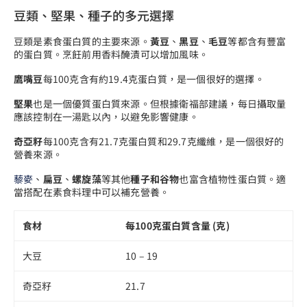
豆類、堅果、種子的多元選擇
豆類是素食蛋白質的主要來源。
黃豆
、
黑豆
、
毛豆
等都含有豐富
的蛋白質。烹飪前用香料醃漬可以增加風味。
鷹嘴豆
每100克含有約19.4克蛋白質，是一個很好的選擇。
堅果
也是一個優質蛋白質來源。但根據衛福部建議，每日攝取量
應該控制在一湯匙以內，以避免影響健康。
奇亞籽
每100克含有21.7克蛋白質和29.7克纖維，是一個很好的
營養來源。
藜麥
、
扁豆
、
螺旋藻
等其他
種子和谷物
也富含植物性蛋白質。適
當搭配在素食料理中可以補充營養。
食材
每100克蛋白質含量 (克)
大豆
10 – 19
奇亞籽
21.7