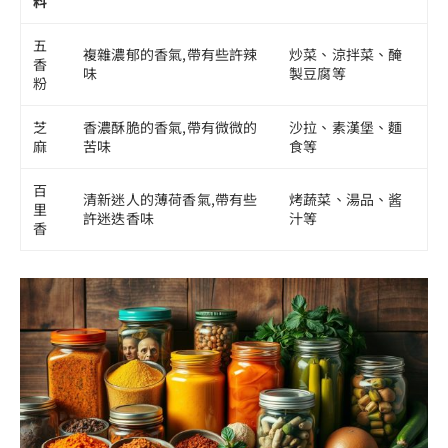
料
五
複雜濃郁的香氣,帶有些許辣
炒菜、涼拌菜、醃
香
味
製豆腐等
粉
芝
香濃酥脆的香氣,帶有微微的
沙拉、素漢堡、麵
麻
苦味
食等
百
清新迷人的薄荷香氣,帶有些
烤蔬菜、湯品、酱
里
許迷迭香味
汁等
香