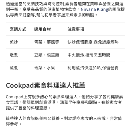
透過適當的烹調技巧與時間控制,素食者能夠在美味與營養之間達
到平衡。享受高品質的健康植物性飲食。
Nirvana Klang
的團隊提
供專業烹飪指導,幫助初學者掌握烹煮素食的精髓。
烹調方式
適用食材
注意事項
煎炒
青菜、蘑菇等
快炒保留脆度,避免過度煮熟
燉煮
豆類、根莖類
中火慢燉,控制烹煮時間
蒸煮
青菜、水果
利用蒸汽快速加熱,保留營養
Cookpad素食料理達人推薦
Cookpad上有很多熱心的素食料理達人。他們分享了各式健康素
食菜譜。從簡單到創意滿滿，涵蓋早午晚餐和甜點。這給素食者
提供了豐富的料理靈感。
這些達人的食譜既美味又營養。對於愛吃素食的人來說，非常值
得參考。