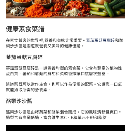
健康素食菜譜
在素食饕客的世界裡,營養和美味非常重要。
蕃茄蛋菇豆腐碎
和酪
梨沙沙醬是兩道既營養又美味的健康佳餚。
蕃茄蛋菇豆腐碎
蕃茄蛋菇豆腐碎是一道營養均衡的素食菜。它含有豐富的植物性
蛋白質。蕃茄和蘑菇的鮮甜和柔軟香嫩讓口感層次豐富。
這道菜既可以當作主食，也可以作為便當的配菜。它讓您一口氣
就能攝取所需的營養素。
酪梨沙沙醬
酪梨沙沙醬是由烤蔬菜和酪梨混合而成。它的風味清新且爽口。
酪梨含有高纖低醣，富含維生素C、E和單元不飽和脂肪。