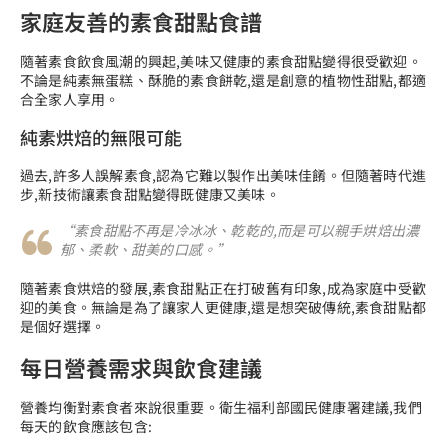
家庭友善的素食甜點食譜
隨著素食飲食風潮的興起,美味又健康的素食甜點變得很受歡迎。
不論是純素無蛋糕、酥脆的素食餅乾,還是創意的植物性甜點,都適
合全家人享用。
純素烘焙的無限可能
過去,許多人誤解素食,認為它難以製作出美味佳餚。但隨著時代進
步,新技術讓素食甜點變得既健康又美味。
“素食甜點不再是冷冰冰、乾乾的,而是可以親手烘焙出濃
郁、柔軟、甜美的口感。”
隨著素食烘焙的發展,素食甜點正在打破舊有印象,成為家庭中受歡
迎的美食。無論是為了讓家人更健康,還是想突破傳統,素食甜點都
是個好選擇。
每日營養需求與飲食建議
營養均衡對素食者來說很重要。衛生福利部國民健康署建議,我們
每天的飲食應該包含: