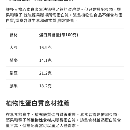
許多人擔心素食者無法獲得足夠的
蛋白質
。但只要搭配豆類、堅
果和種子,就能輕易獲得所需蛋白質。這些植物性食品不僅含有蛋
白質,還富含維生素和礦物質,非常營養。
食材
蛋白質含量(每100克)
大豆
16.9克
藜麥
14.1克
扁豆
21.2克
腰果
18.2克
植物性蛋白質食材推薦
在素食飲食中，補充優質蛋白質很重要。素食者需要依賴豆類、
堅果和種子等
植物性食材
來獲得蛋白質。這些食材雖然蛋白質含
量不高，但搭配得當可以滿足人體需求。