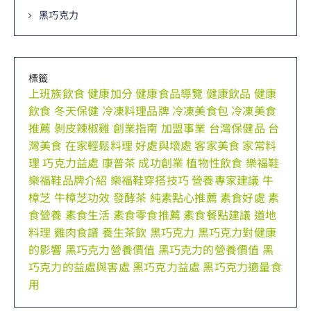
黑巧克力
標籤
上班族飲食
健康加分
健康食品導覽
健康飲品
健康
飲食
冬天保健
冷凍料理品牌
冷凍美食包
冷凍美食
推薦
剝皮辣椒雞
創業指南
加盟事業
台灣保健品
台
灣美食
在家輕鬆料理
好處與壞處
客家美食
家常料
理
巧克力益處
康普茶
成功創業
植物性飲食
樂福鞋
樂福鞋品牌介紹
樂福鞋穿搭技巧
營養專家建議
牛
樟芝
牛樟芝功效
發酵茶
純素點心推薦
素食好處
素
食營養
素食生活
素食零食推薦
素食餐點建議
道地
料理
雞肉食譜
養生茶飲
黑巧克力
黑巧克力對健康
的影響
黑巧克力營養價值
黑巧克力的營養價值
黑
巧克力的益處與害處
黑巧克力益處
黑巧克力適量食
用