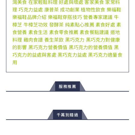
灣美食
在家輕鬆料理
好處與壞處
客家美食
家常料
理
巧克力益處
康普茶
成功創業
植物性飲食
樂福鞋
樂福鞋品牌介紹
樂福鞋穿搭技巧
營養專家建議
牛
樟芝
牛樟芝功效
發酵茶
純素點心推薦
素食好處
素
食營養
素食生活
素食零食推薦
素食餐點建議
道地
料理
雞肉食譜
養生茶飲
黑巧克力
黑巧克力對健康
的影響
黑巧克力營養價值
黑巧克力的營養價值
黑
巧克力的益處與害處
黑巧克力益處
黑巧克力適量食
用
服務推薦
千萬別錯過