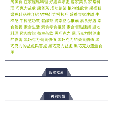
灣美食
在家輕鬆料理
好處與壞處
客家美食
家常料
理
巧克力益處
康普茶
成功創業
植物性飲食
樂福鞋
樂福鞋品牌介紹
樂福鞋穿搭技巧
營養專家建議
牛
樟芝
牛樟芝功效
發酵茶
純素點心推薦
素食好處
素
食營養
素食生活
素食零食推薦
素食餐點建議
道地
料理
雞肉食譜
養生茶飲
黑巧克力
黑巧克力對健康
的影響
黑巧克力營養價值
黑巧克力的營養價值
黑
巧克力的益處與害處
黑巧克力益處
黑巧克力適量食
用
服務推薦
千萬別錯過