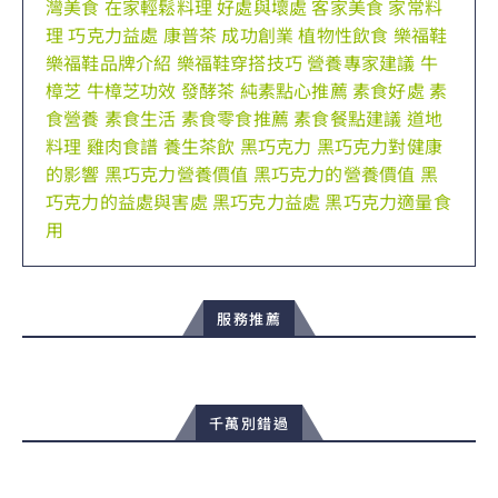
灣美食
在家輕鬆料理
好處與壞處
客家美食
家常料
理
巧克力益處
康普茶
成功創業
植物性飲食
樂福鞋
樂福鞋品牌介紹
樂福鞋穿搭技巧
營養專家建議
牛
樟芝
牛樟芝功效
發酵茶
純素點心推薦
素食好處
素
食營養
素食生活
素食零食推薦
素食餐點建議
道地
料理
雞肉食譜
養生茶飲
黑巧克力
黑巧克力對健康
的影響
黑巧克力營養價值
黑巧克力的營養價值
黑
巧克力的益處與害處
黑巧克力益處
黑巧克力適量食
用
服務推薦
千萬別錯過