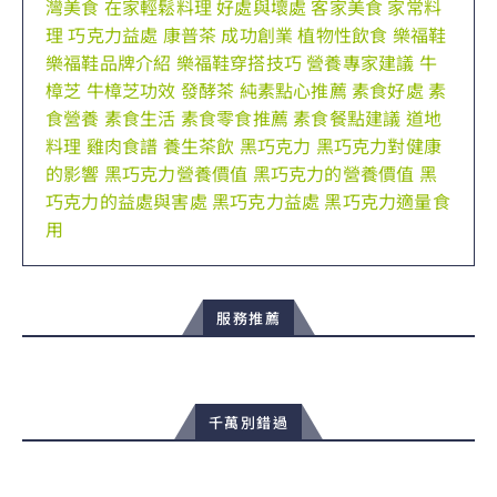
灣美食
在家輕鬆料理
好處與壞處
客家美食
家常料
理
巧克力益處
康普茶
成功創業
植物性飲食
樂福鞋
樂福鞋品牌介紹
樂福鞋穿搭技巧
營養專家建議
牛
樟芝
牛樟芝功效
發酵茶
純素點心推薦
素食好處
素
食營養
素食生活
素食零食推薦
素食餐點建議
道地
料理
雞肉食譜
養生茶飲
黑巧克力
黑巧克力對健康
的影響
黑巧克力營養價值
黑巧克力的營養價值
黑
巧克力的益處與害處
黑巧克力益處
黑巧克力適量食
用
服務推薦
千萬別錯過