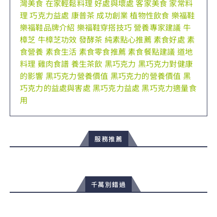
灣美食
在家輕鬆料理
好處與壞處
客家美食
家常料
理
巧克力益處
康普茶
成功創業
植物性飲食
樂福鞋
樂福鞋品牌介紹
樂福鞋穿搭技巧
營養專家建議
牛
樟芝
牛樟芝功效
發酵茶
純素點心推薦
素食好處
素
食營養
素食生活
素食零食推薦
素食餐點建議
道地
料理
雞肉食譜
養生茶飲
黑巧克力
黑巧克力對健康
的影響
黑巧克力營養價值
黑巧克力的營養價值
黑
巧克力的益處與害處
黑巧克力益處
黑巧克力適量食
用
服務推薦
千萬別錯過