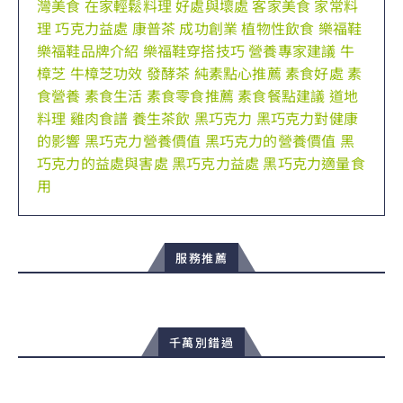
灣美食
在家輕鬆料理
好處與壞處
客家美食
家常料
理
巧克力益處
康普茶
成功創業
植物性飲食
樂福鞋
樂福鞋品牌介紹
樂福鞋穿搭技巧
營養專家建議
牛
樟芝
牛樟芝功效
發酵茶
純素點心推薦
素食好處
素
食營養
素食生活
素食零食推薦
素食餐點建議
道地
料理
雞肉食譜
養生茶飲
黑巧克力
黑巧克力對健康
的影響
黑巧克力營養價值
黑巧克力的營養價值
黑
巧克力的益處與害處
黑巧克力益處
黑巧克力適量食
用
服務推薦
千萬別錯過