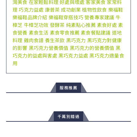
灣美食
在家輕鬆料理
好處與壞處
客家美食
家常料
理
巧克力益處
康普茶
成功創業
植物性飲食
樂福鞋
樂福鞋品牌介紹
樂福鞋穿搭技巧
營養專家建議
牛
樟芝
牛樟芝功效
發酵茶
純素點心推薦
素食好處
素
食營養
素食生活
素食零食推薦
素食餐點建議
道地
料理
雞肉食譜
養生茶飲
黑巧克力
黑巧克力對健康
的影響
黑巧克力營養價值
黑巧克力的營養價值
黑
巧克力的益處與害處
黑巧克力益處
黑巧克力適量食
用
服務推薦
千萬別錯過