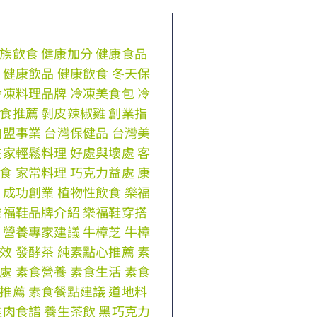
族飲食
健康加分
健康食品
健康飲品
健康飲食
冬天保
冷凍料理品牌
冷凍美食包
冷
食推薦
剝皮辣椒雞
創業指
加盟事業
台灣保健品
台灣美
在家輕鬆料理
好處與壞處
客
食
家常料理
巧克力益處
康
成功創業
植物性飲食
樂福
樂福鞋品牌介紹
樂福鞋穿搭
營養專家建議
牛樟芝
牛樟
效
發酵茶
純素點心推薦
素
處
素食營養
素食生活
素食
推薦
素食餐點建議
道地料
雞肉食譜
養生茶飲
黑巧克力