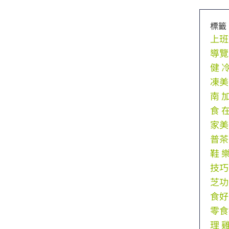
標籤
上班
導覽
健
凍美
南
食
家美
普茶
鞋
技巧
芝功
食好
零食
理