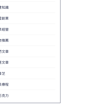
健知識
盟創業
業經營
物推薦
門文章
選文章
樟芝
美療程
巧克力