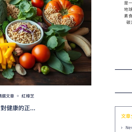
是
地
素
碳
精選文章
紅樟芝
健康的正...
文章
Ne