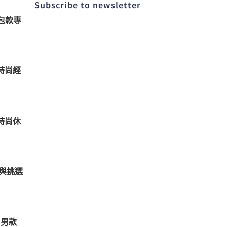
Subscribe to newsletter​
包款專
時尚經
時尚休
與挑選
 男款