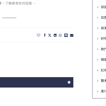
康。了解素食如何促進 …
保
加
商
好
熱
精
紅
醫
黑