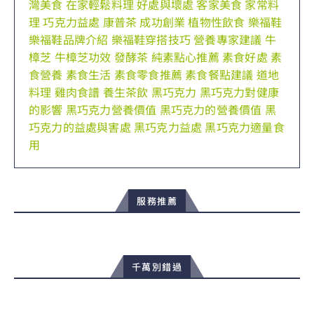
灣美食
在家輕鬆料理
好處與壞處
客家美食
家常料
理
巧克力益處
康普茶
成功創業
植物性飲食
樂福鞋
樂福鞋品牌介紹
樂福鞋穿搭技巧
營養專家建議
牛
樟芝
牛樟芝功效
發酵茶
純素點心推薦
素食好處
素
食營養
素食生活
素食零食推薦
素食餐點建議
道地
料理
雞肉食譜
養生茶飲
黑巧克力
黑巧克力對健康
的影響
黑巧克力營養價值
黑巧克力的營養價值
黑
巧克力的益處與害處
黑巧克力益處
黑巧克力適量食
用
服務推薦
千萬別錯過