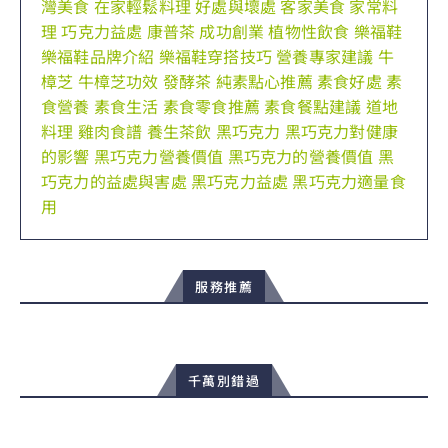
灣美食
在家輕鬆料理
好處與壞處
客家美食
家常料
理
巧克力益處
康普茶
成功創業
植物性飲食
樂福鞋
樂福鞋品牌介紹
樂福鞋穿搭技巧
營養專家建議
牛
樟芝
牛樟芝功效
發酵茶
純素點心推薦
素食好處
素
食營養
素食生活
素食零食推薦
素食餐點建議
道地
料理
雞肉食譜
養生茶飲
黑巧克力
黑巧克力對健康
的影響
黑巧克力營養價值
黑巧克力的營養價值
黑
巧克力的益處與害處
黑巧克力益處
黑巧克力適量食
用
服務推薦
千萬別錯過