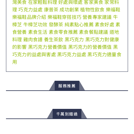
灣美食
在家輕鬆料理
好處與壞處
客家美食
家常料
理
巧克力益處
康普茶
成功創業
植物性飲食
樂福鞋
樂福鞋品牌介紹
樂福鞋穿搭技巧
營養專家建議
牛
樟芝
牛樟芝功效
發酵茶
純素點心推薦
素食好處
素
食營養
素食生活
素食零食推薦
素食餐點建議
道地
料理
雞肉食譜
養生茶飲
黑巧克力
黑巧克力對健康
的影響
黑巧克力營養價值
黑巧克力的營養價值
黑
巧克力的益處與害處
黑巧克力益處
黑巧克力適量食
用
服務推薦
千萬別錯過