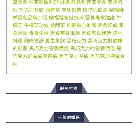
灣美食
在家輕鬆料理
好處與壞處
客家美食
家常料
理
巧克力益處
康普茶
成功創業
植物性飲食
樂福鞋
樂福鞋品牌介紹
樂福鞋穿搭技巧
營養專家建議
牛
樟芝
牛樟芝功效
發酵茶
純素點心推薦
素食好處
素
食營養
素食生活
素食零食推薦
素食餐點建議
道地
料理
雞肉食譜
養生茶飲
黑巧克力
黑巧克力對健康
的影響
黑巧克力營養價值
黑巧克力的營養價值
黑
巧克力的益處與害處
黑巧克力益處
黑巧克力適量食
用
服務推薦
千萬別錯過