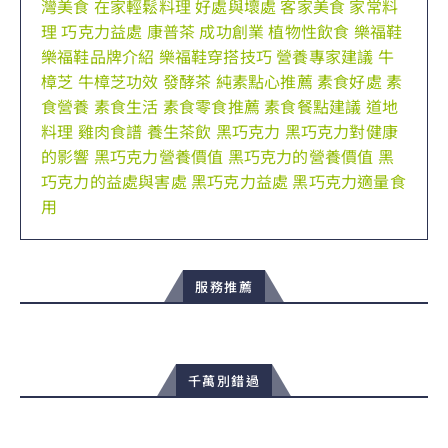
灣美食
在家輕鬆料理
好處與壞處
客家美食
家常料
理
巧克力益處
康普茶
成功創業
植物性飲食
樂福鞋
樂福鞋品牌介紹
樂福鞋穿搭技巧
營養專家建議
牛
樟芝
牛樟芝功效
發酵茶
純素點心推薦
素食好處
素
食營養
素食生活
素食零食推薦
素食餐點建議
道地
料理
雞肉食譜
養生茶飲
黑巧克力
黑巧克力對健康
的影響
黑巧克力營養價值
黑巧克力的營養價值
黑
巧克力的益處與害處
黑巧克力益處
黑巧克力適量食
用
服務推薦
千萬別錯過