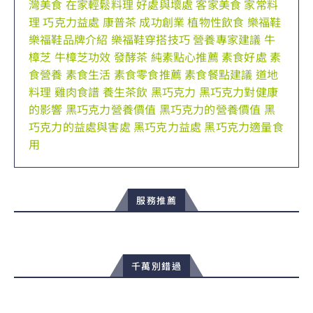
灣美食
在家輕鬆料理
好處與壞處
客家美食
家常料
理
巧克力益處
康普茶
成功創業
植物性飲食
樂福鞋
樂福鞋品牌介紹
樂福鞋穿搭技巧
營養專家建議
牛
樟芝
牛樟芝功效
發酵茶
純素點心推薦
素食好處
素
食營養
素食生活
素食零食推薦
素食餐點建議
道地
料理
雞肉食譜
養生茶飲
黑巧克力
黑巧克力對健康
的影響
黑巧克力營養價值
黑巧克力的營養價值
黑
巧克力的益處與害處
黑巧克力益處
黑巧克力適量食
用
服務推薦
千萬別錯過