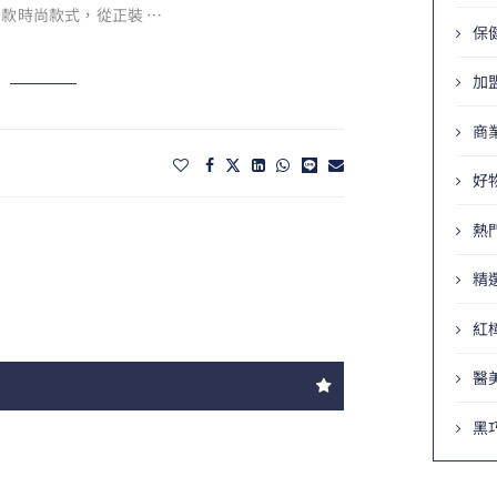
款時尚款式，從正裝 …
保
加
商
好
熱
精
紅
醫
黑