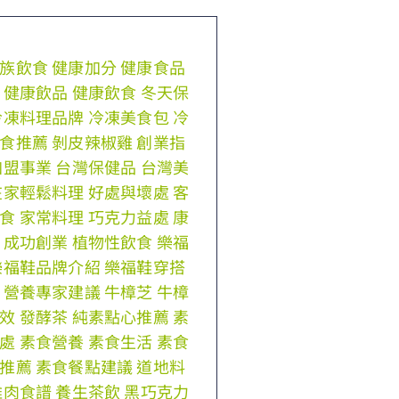
族飲食
健康加分
健康食品
健康飲品
健康飲食
冬天保
冷凍料理品牌
冷凍美食包
冷
食推薦
剝皮辣椒雞
創業指
加盟事業
台灣保健品
台灣美
在家輕鬆料理
好處與壞處
客
食
家常料理
巧克力益處
康
成功創業
植物性飲食
樂福
樂福鞋品牌介紹
樂福鞋穿搭
營養專家建議
牛樟芝
牛樟
效
發酵茶
純素點心推薦
素
處
素食營養
素食生活
素食
推薦
素食餐點建議
道地料
雞肉食譜
養生茶飲
黑巧克力