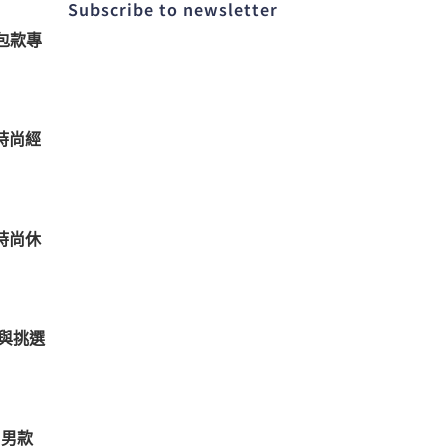
Subscribe to newsletter​
包款專
時尚經
時尚休
與挑選
 男款