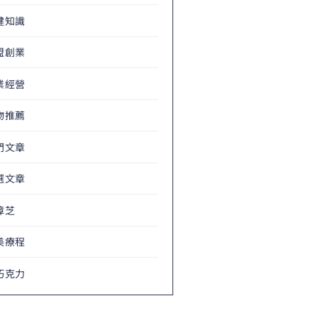
健知識
盟創業
業經營
物推薦
門文章
選文章
樟芝
美療程
巧克力