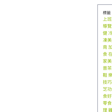
標籤
上班
導覽
健
凍美
南
食
家美
普茶
鞋
技巧
芝功
食好
零食
理