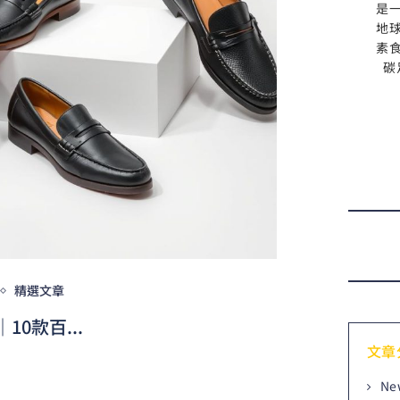
是
地
素
碳
精選文章
10款百...
文章
Ne