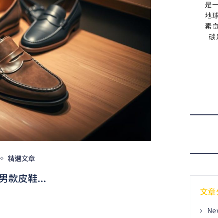
是
地
素
碳
精選文章
男款皮鞋...
文章
Ne