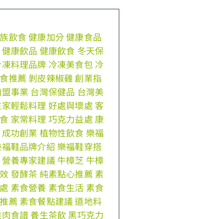
族飲食
健康加分
健康食品
健康飲品
健康飲食
冬天保
冷凍料理品牌
冷凍美食包
冷
食推薦
剝皮辣椒雞
創業指
加盟事業
台灣保健品
台灣美
在家輕鬆料理
好處與壞處
客
食
家常料理
巧克力益處
康
成功創業
植物性飲食
樂福
樂福鞋品牌介紹
樂福鞋穿搭
營養專家建議
牛樟芝
牛樟
效
發酵茶
純素點心推薦
素
處
素食營養
素食生活
素食
推薦
素食餐點建議
道地料
雞肉食譜
養生茶飲
黑巧克力