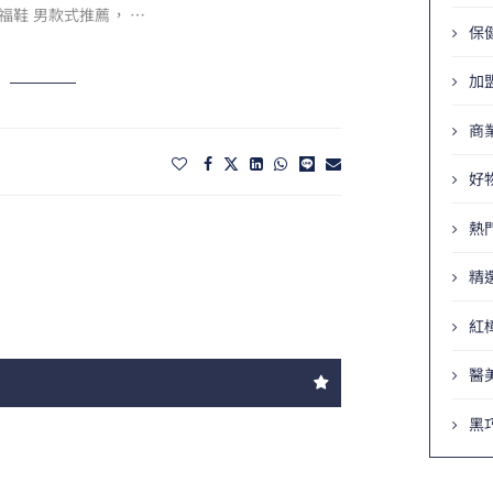
福鞋 男款式推薦， …
保
加
商
好
熱
精
紅
醫
黑