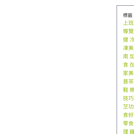
標籤
上班
導覽
健
凍美
南
食
家美
普茶
鞋
技巧
芝功
食好
零食
理