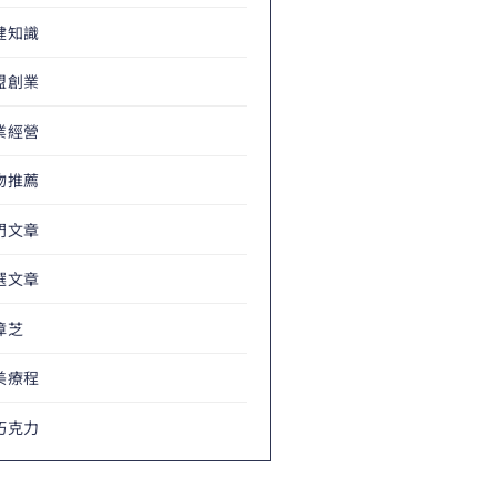
健知識
盟創業
業經營
物推薦
門文章
選文章
樟芝
美療程
巧克力