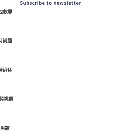
Subscribe to newsletter​
包款專
時尚經
時尚休
與挑選
 男款