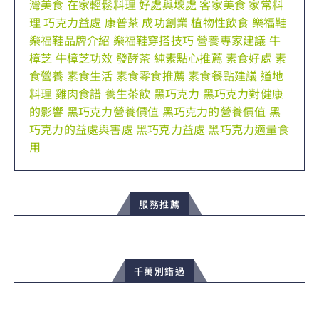
灣美食
在家輕鬆料理
好處與壞處
客家美食
家常料
理
巧克力益處
康普茶
成功創業
植物性飲食
樂福鞋
樂福鞋品牌介紹
樂福鞋穿搭技巧
營養專家建議
牛
樟芝
牛樟芝功效
發酵茶
純素點心推薦
素食好處
素
食營養
素食生活
素食零食推薦
素食餐點建議
道地
料理
雞肉食譜
養生茶飲
黑巧克力
黑巧克力對健康
的影響
黑巧克力營養價值
黑巧克力的營養價值
黑
巧克力的益處與害處
黑巧克力益處
黑巧克力適量食
用
服務推薦
千萬別錯過