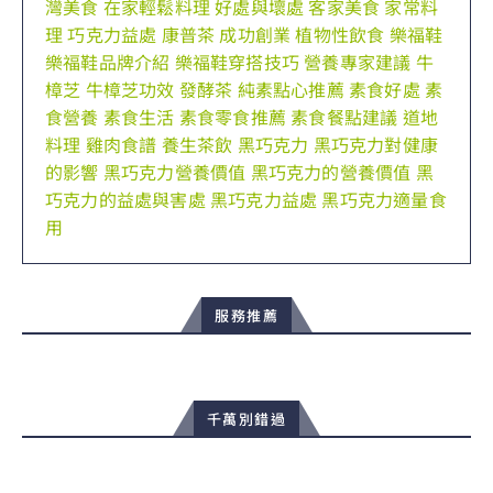
灣美食
在家輕鬆料理
好處與壞處
客家美食
家常料
理
巧克力益處
康普茶
成功創業
植物性飲食
樂福鞋
樂福鞋品牌介紹
樂福鞋穿搭技巧
營養專家建議
牛
樟芝
牛樟芝功效
發酵茶
純素點心推薦
素食好處
素
食營養
素食生活
素食零食推薦
素食餐點建議
道地
料理
雞肉食譜
養生茶飲
黑巧克力
黑巧克力對健康
的影響
黑巧克力營養價值
黑巧克力的營養價值
黑
巧克力的益處與害處
黑巧克力益處
黑巧克力適量食
用
服務推薦
千萬別錯過