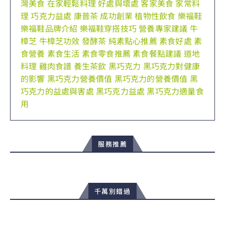
灣美食
在家輕鬆料理
好處與壞處
客家美食
家常料
理
巧克力益處
康普茶
成功創業
植物性飲食
樂福鞋
樂福鞋品牌介紹
樂福鞋穿搭技巧
營養專家建議
牛
樟芝
牛樟芝功效
發酵茶
純素點心推薦
素食好處
素
食營養
素食生活
素食零食推薦
素食餐點建議
道地
料理
雞肉食譜
養生茶飲
黑巧克力
黑巧克力對健康
的影響
黑巧克力營養價值
黑巧克力的營養價值
黑
巧克力的益處與害處
黑巧克力益處
黑巧克力適量食
用
服務推薦
千萬別錯過