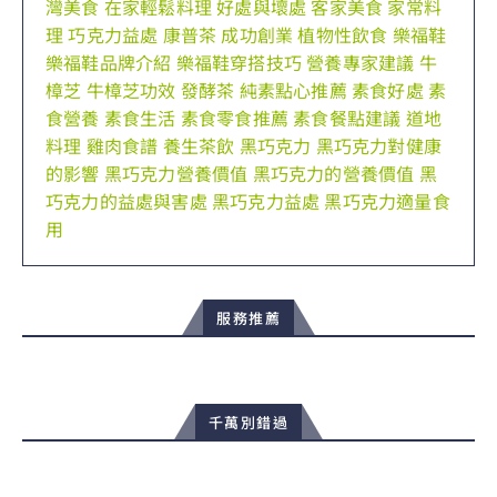
灣美食
在家輕鬆料理
好處與壞處
客家美食
家常料
理
巧克力益處
康普茶
成功創業
植物性飲食
樂福鞋
樂福鞋品牌介紹
樂福鞋穿搭技巧
營養專家建議
牛
樟芝
牛樟芝功效
發酵茶
純素點心推薦
素食好處
素
食營養
素食生活
素食零食推薦
素食餐點建議
道地
料理
雞肉食譜
養生茶飲
黑巧克力
黑巧克力對健康
的影響
黑巧克力營養價值
黑巧克力的營養價值
黑
巧克力的益處與害處
黑巧克力益處
黑巧克力適量食
用
服務推薦
千萬別錯過