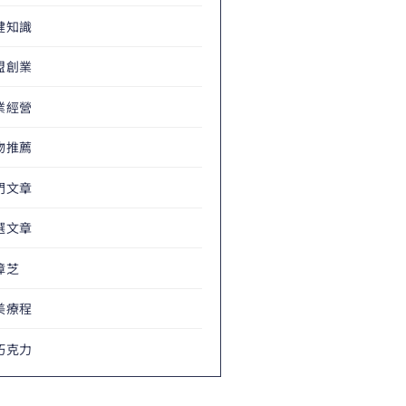
健知識
盟創業
業經營
物推薦
門文章
選文章
樟芝
美療程
巧克力