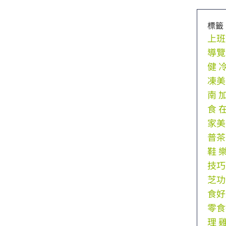
標籤
上班
導覽
健
凍美
南
食
家美
普茶
鞋
技巧
芝功
食好
零食
理