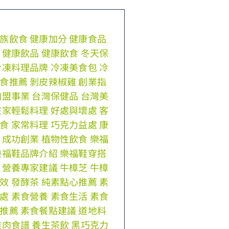
族飲食
健康加分
健康食品
健康飲品
健康飲食
冬天保
冷凍料理品牌
冷凍美食包
冷
食推薦
剝皮辣椒雞
創業指
加盟事業
台灣保健品
台灣美
在家輕鬆料理
好處與壞處
客
食
家常料理
巧克力益處
康
成功創業
植物性飲食
樂福
樂福鞋品牌介紹
樂福鞋穿搭
營養專家建議
牛樟芝
牛樟
效
發酵茶
純素點心推薦
素
處
素食營養
素食生活
素食
推薦
素食餐點建議
道地料
雞肉食譜
養生茶飲
黑巧克力