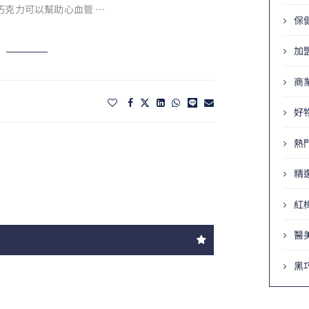
巧克力可以幫助心血管 …
保
加
商
好
熱
精
紅
醫
黑