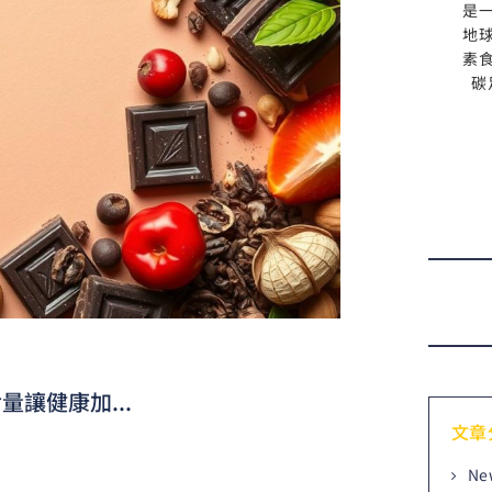
是
地
素
碳
力
讓健康加...
文章
Ne