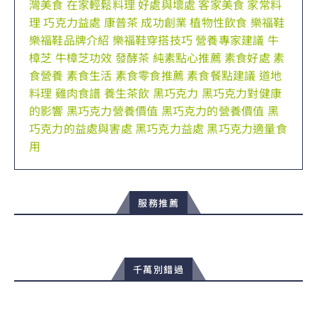
灣美食
在家輕鬆料理
好處與壞處
客家美食
家常料
理
巧克力益處
康普茶
成功創業
植物性飲食
樂福鞋
樂福鞋品牌介紹
樂福鞋穿搭技巧
營養專家建議
牛
樟芝
牛樟芝功效
發酵茶
純素點心推薦
素食好處
素
食營養
素食生活
素食零食推薦
素食餐點建議
道地
料理
雞肉食譜
養生茶飲
黑巧克力
黑巧克力對健康
的影響
黑巧克力營養價值
黑巧克力的營養價值
黑
巧克力的益處與害處
黑巧克力益處
黑巧克力適量食
用
服務推薦
千萬別錯過